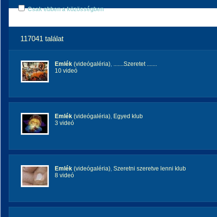
Csak ebben a közösségben
117041 találat
Emlék
(videógaléria)
,
.......Szeretet .......
10 videó
Emlék
(videógaléria)
,
Egyed klub
3 videó
Emlék
(videógaléria)
,
Szeretni szeretve lenni klub
8 videó