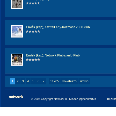
Emlék
(kép)
,
AsztrálFény-Kozmosz 2000 klub
Emlék
(kép)
,
Network Klubajánló Klub
1
2
3
4
5
6
7
...
11705
következő
utolsó
© 2007 Copyright Network.hu Minden jog fenntartva.
Impre