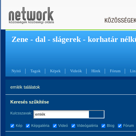
Zene - dal - slágerek - korhatár nélk
Nyitó
Tagok
Képek
Videók
Hírek
Fórum
Lin
emlék találatok
Keresés szűkítése
Kulcsszavak:
Kép
Képgaléria
Videó
Videógaléria
Blog
Fórum