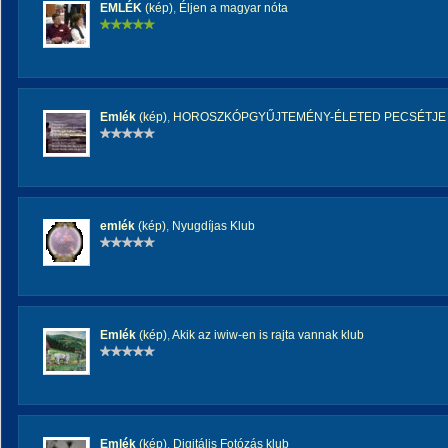
EMLÉK
(kép)
,
Éljen a magyar nóta
Emlék
(kép)
,
HOROSZKÓPGYŰJTEMÉNY-ÉLETED PECSÉTJE
emlék
(kép)
,
Nyugdíjas Klub
Emlék
(kép)
,
Akik az iwiw-en is rajta vannak klub
Emlék
(kép)
,
Digitális Fotózás klub