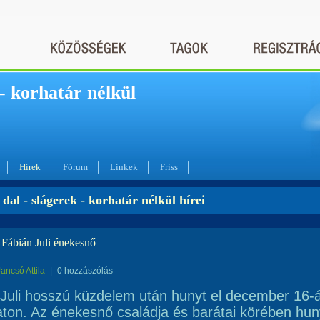
 - korhatár nélkül
Hírek
Fórum
Linkek
Friss
 dal - slágerek - korhatár nélkül hírei
 Fábián Juli énekesnő
Jancsó Attila
|
0 hozzászólás
Juli hosszú küzdelem után hunyt el december 16-
ton. Az énekesnő családja és barátai körében hun