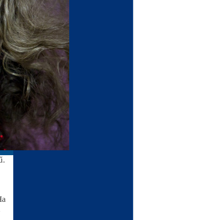
ű.
Ha
,
,