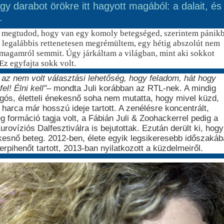
egy darabot örökre itt hagyott magából: a dalait, és
.
megtudod, hogy van egy komoly betegséged, szerintem pánik
n legalábbis rettenetesen megrémültem, egy hétig abszolút nem
magamról semmit. Úgy járkáltam a világban, mint aki sokkot
 Ez egyfajta sokk volt.
z nem volt választási lehetőség, hogy feladom, hát hogy
el! Élni kell"
– mondta Juli korábban az RTL-nek. A mindig
ós, életteli énekesnő soha nem mutatta, hogy mivel küzd,
 harca már hosszú ideje tartott. A zenélésre koncentrált,
g formáció tagja volt, a Fábián Juli & Zoohackerrel pedig a
urovíziós Dalfesztiválra is bejutottak. Ezután derült ki, hogy
kesnő beteg. 2012-ben, élete egyik legsikeresebb időszaká
rpihenőt tartott, 2013-ban nyilatkozott a küzdelmeiről.