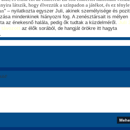
nyira látszik, hogy élvezzük a színpadon a játékot, és ez tényl
van
" – nyilatkozta egyszer Juli, akinek személyisége és pozit
zása mindenkinek hiányozni fog. A zenésztársait is mélyen
a az énekesnő halála, pedig ők tudtak a küzdelméről.
Juli 
 távozott
az élők sorából, de hangját örökre itt hagyta
.
áld!