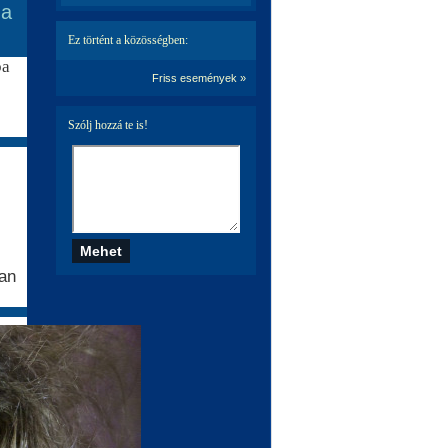
 a
Ez történt a közösségben:
ba
Friss események »
Szólj hozzá te is!
ban