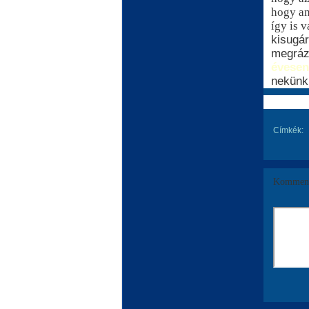
hogy an
így is 
kisugár
megrázt
évesen
nekünk
Címkék:
Komment