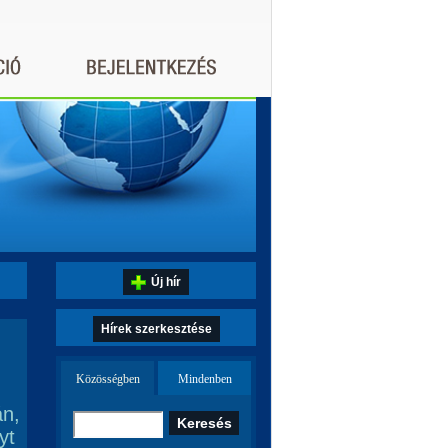
Új hír
Hírek szerkesztése
Közösségben
Mindenben
án,
yt