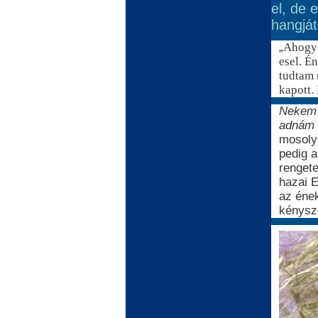
el, de 
hangját
„
Ahogy 
esel. É
tudtam 
kapott.
Nekem a
adnám f
mosolyg
pedig a
rengete
hazai E
az éne
kénysze