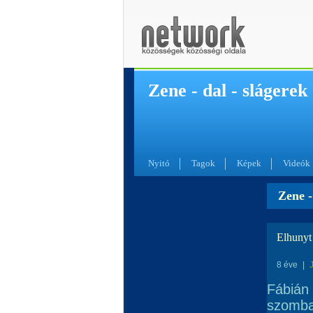
Zene - dal - slágerek
Nyitó
Tagok
Képek
Videók
Zene -
Elhunyt
8 éve
|
Fábián 
szomba