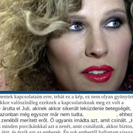
mentek kapcsolataim erre, tehát ez a kép, ez nem olyan gyönyör
kor valószínűleg ezeknek a kapcsolatoknak meg ez volt a
 árulta el Juli, akinek akkor sikerült leküzdenie betegségét,
 azonban még egyszer már nem tudta,
pedig harcolt
, ehhez
 zenéből merített erőt. Ő ugyanis imádta azt, amit csinált. „
 minden porcikánkkal azt a zenét, amit csinálunk, akkor biztos
 átüt, és érzik ezt az emberek. Én sok embertől hallottam vissza