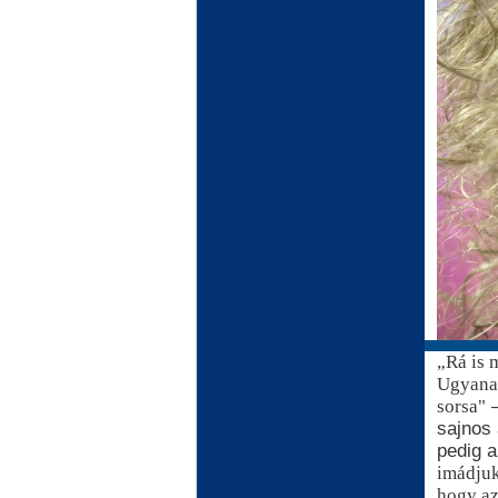
„Rá is 
Ugyanak
sorsa"
–
sajnos
pedig a
imádjuk
hogy az