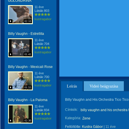
GOLONDRINA
11 éve
Látták:803
kustragabor
02:10
Billy Vaughn - Estrellita
11 éve
Látták:704
kustragabor
01:41
Billy Vaughn - Mexicali Rose
11 éve
Látták:700
kustragabor
Leírás
Videó beágyazása
01:55
Billy Vaughn and His Orchestra Tico Tic
Billy Vaughn - La Paloma
11 éve
Címkék:
billy vaughn and his orchestra t
Látták:834
Kategória:
Zene
kustragabor
02:30
Feltöltötte:
Kustra Gábor
|
11 éve