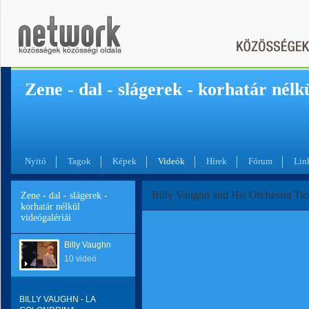
Zene - dal - slágerek - korhatár nélk
Nyitó
Tagok
Képek
Videók
Hírek
Fórum
Lin
Billy Vaughn and His Orchestra Tic
Zene - dal - slágerek -
korhatár nélkül
videógalériái
Billy Vaughn
10 videó
BILLY VAUGHN - LA