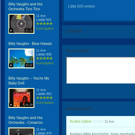
Billy Vaughn and His
Látta 500 ember.
Orchestra Tico Tico
11 éve
Látták:501
kustragabor
01:55
Értékeld!
Billy Vaughn - Blue Hawaii
11 éve
Kommentáld!
Látták:905
kustragabor
02:02
Billy Vaughn -- You're My
Baby Doll
11 éve
Látták:452
kustragabor
01:59
Hozzászólások
Billy Vaughn and His
Kustra Gábor
üzente
11 éve
Orchestra - Cimarron
11 éve
Látták:470
Kedves Attila köszönöm, hogy meghallg