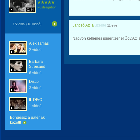
kustragabor
02:34
1/2
oldal (10 videó)
Jancsó Attila
üzente
11 éve
Nagyon kellemes ismert zene! Üdv.Attil
Alex Tamás
2 videó
Barbara
Streisand
6 videó
Disco
3 videó
IL DIVO
1 videó
Böngéssz a galériák
között!