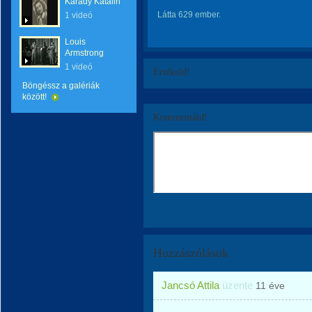
Karády Katalin
Látta 629 ember.
1 videó
Louis
Armstrong
1 videó
Értékeld!
Böngéssz a galériák
között!
Kommentáld!
Hozzászólások
Jancsó Attila
üzente
11 éve