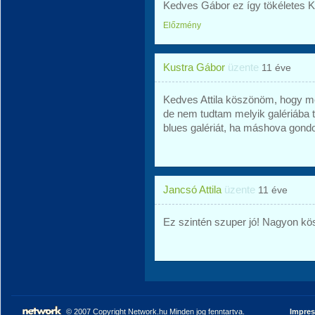
Kedves Gábor ez így tökéletes K
Előzmény
Kustra Gábor
üzente
11 éve
Kedves Attila köszönöm, hogy me
de nem tudtam melyik galériába 
blues galériát, ha máshova gond
Jancsó Attila
üzente
11 éve
Ez szintén szuper jó! Nagyon kösz
© 2007 Copyright Network.hu Minden jog fenntartva.
Impre