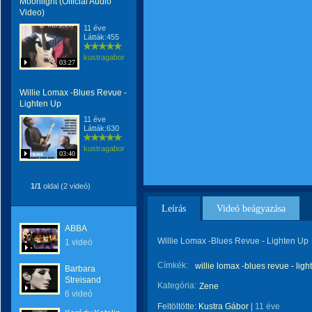
Moonlight (Official Audio
Video)
11 éve
Látták:455
kustragabor
03:27
Willie Lomax -Blues Revue -
Lighten Up
11 éve
Látták:630
kustragabor
03:40
1/1
oldal (2 videó)
Leírás
Videó beágyazása
ABBA
Willie Lomax -Blues Revue - Lighten Up
1 videó
Címkék:
willie lomax -blues revue - ligh
Barbara
Streisand
Kategória:
Zene
6 videó
Feltöltötte:
Kustra Gábor
|
11 éve