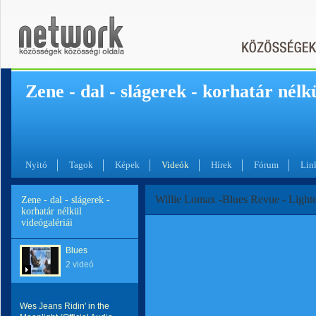
Zene - dal - slágerek - korhatár nélk
Nyitó
Tagok
Képek
Videók
Hírek
Fórum
Lin
Willie Lomax -Blues Revue - Light
Zene - dal - slágerek -
korhatár nélkül
videógalériái
Blues
2 videó
Wes Jeans Ridin' in the