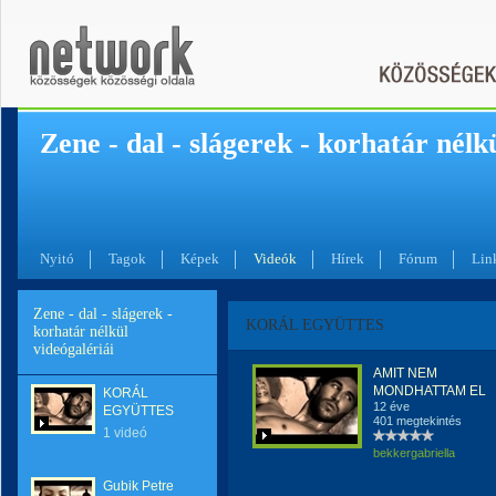
Zene - dal - slágerek - korhatár nélk
Nyitó
Tagok
Képek
Videók
Hírek
Fórum
Lin
Zene - dal - slágerek -
KORÁL EGYÜTTES
korhatár nélkül
videógalériái
AMIT NEM
MONDHATTAM EL
KORÁL
12 éve
EGYÜTTES
401 megtekintés
1 videó
bekkergabriella
Gubik Petre