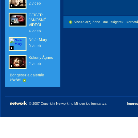
2 videó
GEIGER
JÁNOSNÉ
Vissza a(z) Zene - dal - slágerek - korhat
VIDEÓI
4 videó
Nótár Mary
0 videó
Kökény Ágnes
2 videó
Böngéssz a galériák
között!
© 2007 Copyright Network.hu Minden jog fenntartva.
Impre