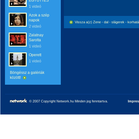
EGYÜTTES
1 videó
Azok a szép
napok
Vissza a(z) Zene - dal - slágerek - korhat
2 videó
Zalatnay
Sarolta
1 videó
Operett
1 videó
Böngéssz a galériák
között!
© 2007 Copyright Network.hu Minden jog fenntartva.
Impre