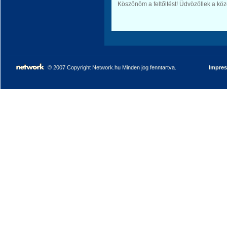
Köszönöm a feltőltést! Üdvözöllek a kö
© 2007 Copyright Network.hu Minden jog fenntartva.
Impre