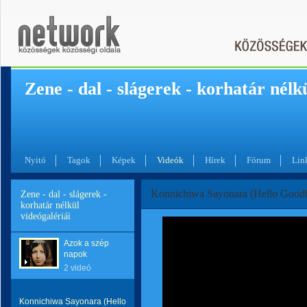
Zene - dal - slágerek - korhatár nélk
Nyitó
Tagok
Képek
Videók
Hírek
Fórum
Lin
Konnichiwa Sayonara (Hello Goodb
Zene - dal - slágerek -
korhatár nélkül
videógalériái
Azok a szép
napok
2 videó
Konnichiwa Sayonara (Hello