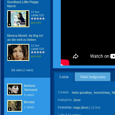
Goodbye)-Little Peggy
March
12 éve
Látták:515
jancsi44
Monica Morell- da fing ich
an die welt zu lieben.
12 éve
Látták:518
jancsi44
1/1
oldal (2 videó)
Leírás
Videó beágyazása
Barbara
Streisand
Címkék:
hello goodbye
konnichiwa
li
6 videó
Kategória:
Zene
Blondie
1 videó
Feltöltötte:
nagy jános
|
12 éve