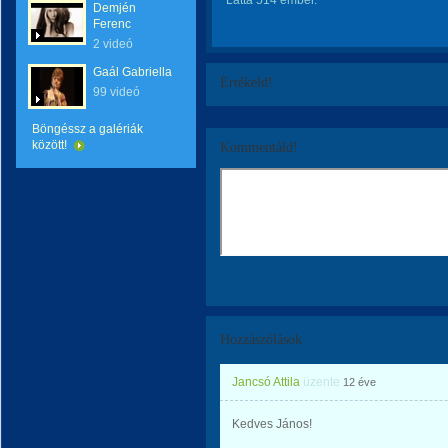
Látta 514 ember.
Demjén
Ferenc
2 videó
Gaál Gabriella
Értékeld!
99 videó
Böngéssz a galériák
között!
Kommentáld!
Hozzászólások
Jancsó Attila
üzente
12 éve
Kedves János!