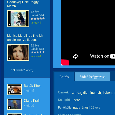
Goodbye)-Little Peggy
March
12 éve
Látták:514
jancsi44
Monica Morell- da fing ich
an die welt zu lieben.
12 éve
Látták:518
jancsi44
1/1
oldal (2 videó)
Leírás
Videó beágyazása
Bartók Tibor
1 videó
Címkék:
an
da
die
fing
ich
lieben.
Kategória:
Zene
Diana Krall
4 videó
Feltöltötte:
nagy jános
|
12 éve