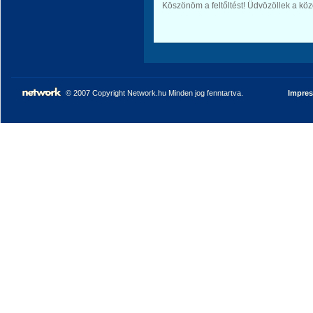
Köszönöm a feltőltést! Üdvözöllek a kö
© 2007 Copyright Network.hu Minden jog fenntartva.
Impre