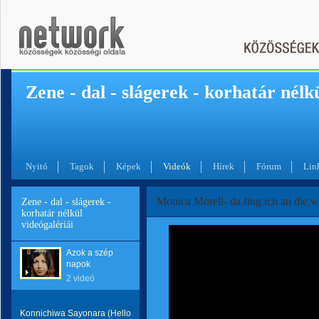
Zene - dal - slágerek - korhatár nélk
Nyitó
Tagok
Képek
Videók
Hírek
Fórum
Lin
Monica Morell- da fing ich an die we
Zene - dal - slágerek -
korhatár nélkül
videógalériái
Azok a szép
napok
2 videó
Konnichiwa Sayonara (Hello