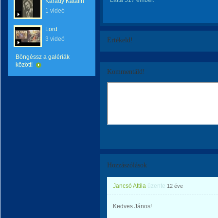
Látta 517 ember.
Karády Katalin
1 videó
Lord
3 videó
Értékeld!
Böngéssz a galériák
között!
Kommentáld!
Hozzászólások
Jancsó Attila
üzente
12 éve
Kedves János!