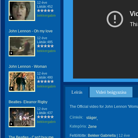
12 éve
Látták:452
bekkergabriella
John Lennon - Oh my love
12 éve
Látták:485
bekkergabriella
John Lennon - Woman
12 éve
Látták:480
bekkergabriella
Leírás
Videó beágyazása
Beatles- Eleanor Rigby
The Official video for John Lennon 'Wom
12 éve
Látták:437
Címkék:
sláger
bekkergabriella
Kategória:
Zene
Feltöltötte:
Bekker Gabriella
|
12 éve
The Beatles - Can't buy me