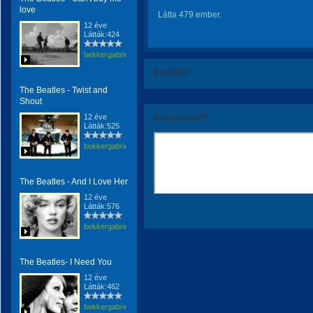
love
Látta 479 ember.
12 éve
Látták:424
bekkergabriella
Értékeld!
The Beatles - Twist and
Shout
12 éve
Kommentáld!
Látták:525
bekkergabriella
The Beatles - And I Love Her
12 éve
Látták:576
bekkergabriella
The Beatles- I Need You
12 éve
Látták:462
bekkergabriella