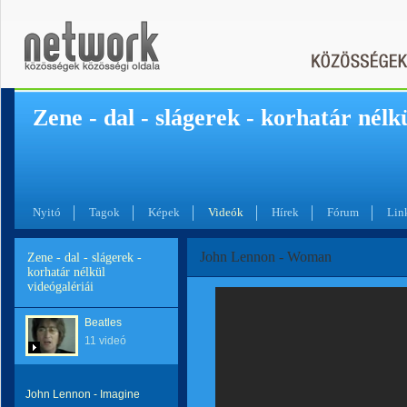
Zene - dal - slágerek - korhatár nélk
Nyitó
Tagok
Képek
Videók
Hírek
Fórum
Lin
John Lennon - Woman
Zene - dal - slágerek -
korhatár nélkül
videógalériái
Beatles
11 videó
John Lennon - Imagine