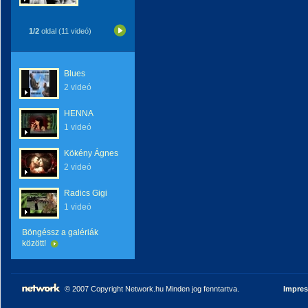
1/2
oldal (11 videó)
Blues
2 videó
HENNA
1 videó
Kökény Ágnes
2 videó
Radics Gigi
1 videó
Böngéssz a galériák
között!
© 2007 Copyright Network.hu Minden jog fenntartva.
Impre