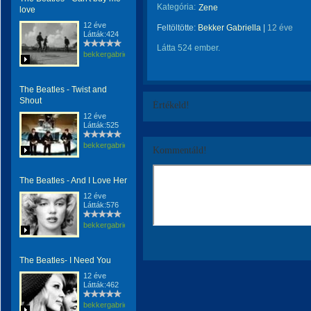
Kategória:
Zene
love
12 éve
Feltöltötte:
Bekker Gabriella
|
12 éve
Látták:424
Látta 524 ember.
bekkergabriella
The Beatles - Twist and
Shout
Értékeld!
12 éve
Látták:525
bekkergabriella
Kommentáld!
The Beatles - And I Love Her
12 éve
Látták:576
bekkergabriella
The Beatles- I Need You
12 éve
Látták:462
bekkergabriella