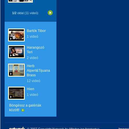
1/2
oldal (11 videó)
Bartók Tibor
1 videó
Harangozó
Teri
2 videó
Herb
Alpert&Tijuana
Brass
12 videó
Hien
1 videó
Böngéssz a galériák
között!