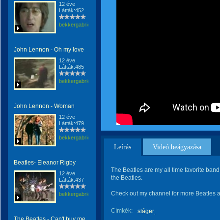
12 éve
Látták:452
bekkergabriella
John Lennon - Oh my love
12 éve
Látták:485
bekkergabriella
John Lennon - Woman
12 éve
Látták:479
bekkergabriella
Leírás
Videó beágyazása
Beatles- Eleanor Rigby
The Beatles are my all time favorite band.
12 éve
the Beatles.
Látták:437
Check out my channel for more Beatles an
bekkergabriella
Címkék:
sláger
The Beatles - Can't buy me