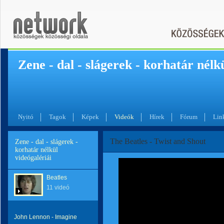
Zene - dal - slágerek - korhatár nélk
Nyitó
Tagok
Képek
Videók
Hírek
Fórum
Lin
The Beatles - Twist and Shout
Zene - dal - slágerek -
korhatár nélkül
videógalériái
Beatles
11 videó
John Lennon - Imagine