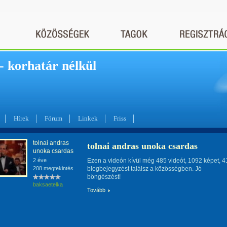
 - korhatár nélkül
Hírek
Fórum
Linkek
Friss
tolnai andras
tolnai andras unoka csardas
unoka csardas
2 éve
Ezen a videón kívül még 485 videót, 1092 képet, 4
208 megtekintés
blogbejegyzést találsz a közösségben. Jó
böngészést!
baksaetelka
Tovább