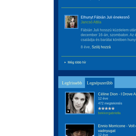
Elhunyt Fábián Juli énekesnő
Jancsó Attila
Fábián Juli hosszú küzdelem után
december 16-án, szombaton. Az
családja és barátai körében hunyt 
8 éve,
Szólj hozzá
Még több hír
Legfrissebb
Legnépszerűbb
Céline Dion - I Drove A
12 éve
472 megtekintés
bekkergabriella
Ennio Morricone - Volt
vadnyugat
12 éve