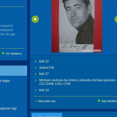
 hunyt el
 énekesnő
el, de egy ...
Hír feltöltése
fotó 22
Szécsi Pál
fotó 27
Michael-Jackson-by-Annie-Leibovitz-michael-jackson-
ll Night
23173496-1261-1749
fotó 24
Még több kép
Kép feltölté
 egyszer egy