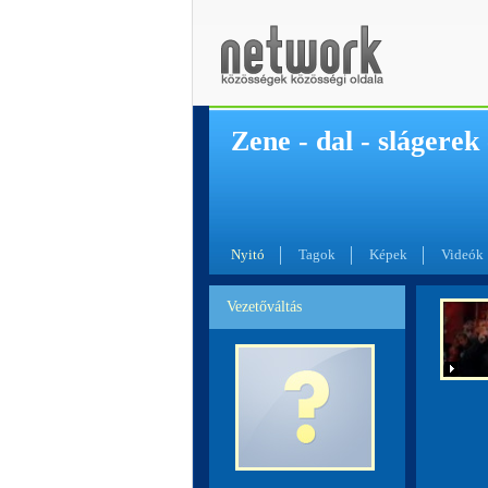
Zene - dal - slágerek
Nyitó
Tagok
Képek
Videók
Vezetőváltás