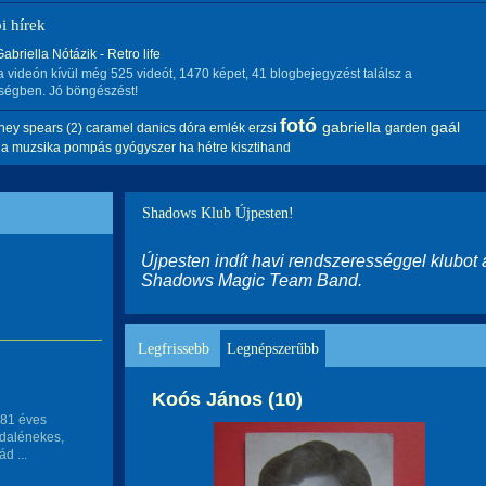
i hírek
briella Nótázik - Retro life
 videón kívül még 525 videót, 1470 képet, 41 blogbejegyzést találsz a
ségben. Jó böngészést!
fotó
gabriella
gaál
tney spears (2)
caramel
danics dóra
emlék
erzsi
garden
 a muzsika pompás gyógyszer
ha
hétre
kisztihand
Shadows Klub Újpesten!
Újpesten indít havi rendszerességgel klubot 
Shadows Magic Team Band.
Legfrissebb
Legnépszerűbb
Koós János (10)
 81 éves
cdalénekes,
d ...