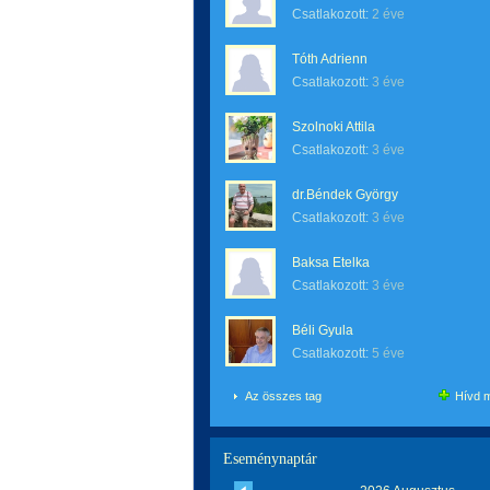
Csatlakozott:
2 éve
Tóth Adrienn
Csatlakozott:
3 éve
Szolnoki Attila
Csatlakozott:
3 éve
dr.Béndek György
Csatlakozott:
3 éve
Baksa Etelka
Csatlakozott:
3 éve
Béli Gyula
Csatlakozott:
5 éve
Az összes tag
Hívd m
Eseménynaptár