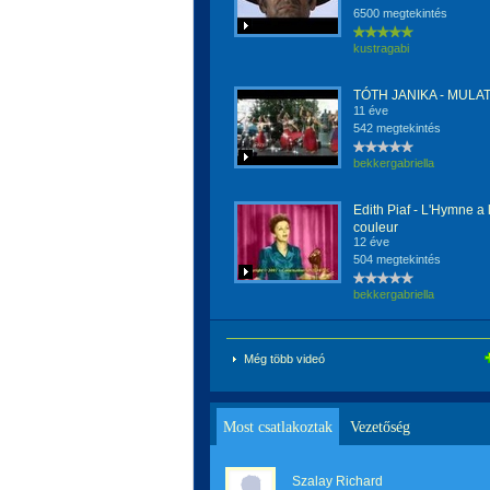
6500 megtekintés
kustragabi
TÓTH JANIKA - MULAT
11 éve
542 megtekintés
bekkergabriella
Edith Piaf - L'Hymne a
couleur
12 éve
504 megtekintés
bekkergabriella
Még több videó
Most csatlakoztak
Vezetőség
Szalay Richard