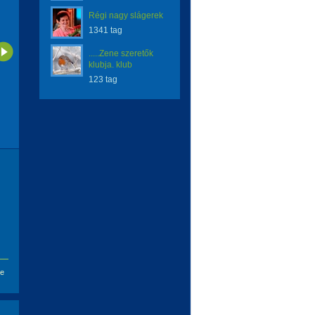
Régi nagy slágerek
1341 tag
.....Zene szeretők
klubja. klub
123 tag
se