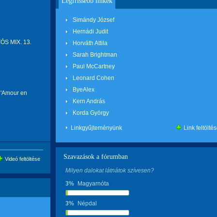
Legfrissebb linkek
Simándy József
Hernádi Judit
ÓS MIX. 13.
Horváth Attila
Sarah Brightman
Paul McCartney
Leonard Cohen
ByeAlex
 l'Amour en
Kern András
Korda György
Linkgyűjteményünk
Link feltölté
Szavazások a fórumban
Videó feltöltése
Milyen dalokat látnátok szívesen?
3%
Magyarnóta
3%
Népdal