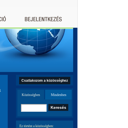
Csatlakozom a közösséghez
1
Közösségben
Mindenben
Ez történt a közösségben: