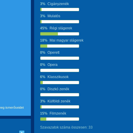
3%
Cigányzenék
3%
Mulatós
45%
Régi slágerek
18%
Mai magyar slágerek
0%
Operett
0%
Opera
6%
Klasszikusok
0%
Diszkó zenék
3%
Külföldi zenék
eg ismerőseidet
15%
Filmzenék
Szavazatok száma összesen: 33