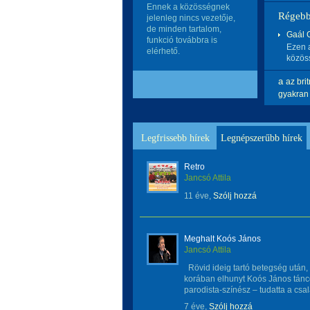
Ennek a közösségnek
Régebb
jelenleg nincs vezetője,
de minden tartalom,
Gaál Ga
funkció továbbra is
Ezen a
elérhető.
közös
a
az
bri
gyakran
Legfrissebb hírek
Legnépszerűbb hírek
Retro
Jancsó Attila
11 éve,
Szólj hozzá
Meghalt Koós János
Jancsó Attila
Rövid ideig tartó betegség után,
korában elhunyt Koós János tán
parodista-színész – tudatta a csalá
7 éve,
Szólj hozzá