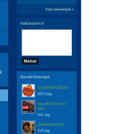
Friss események »
Szólj hozzá te is!
a
Hasonló közösségek
SLÁGERMÚZEUM
6873 tag
karaoke élő zene
klub
631 tag
Zeneimádó klub
635 tag