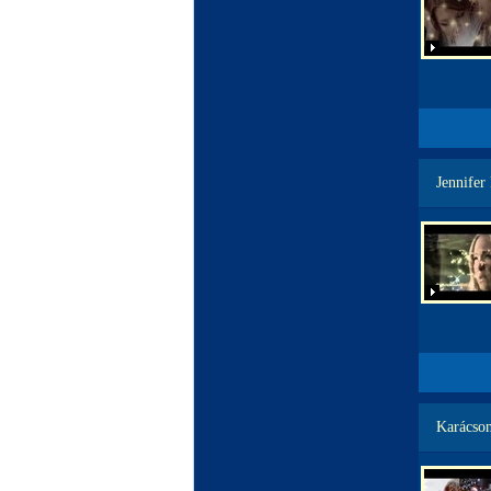
Jennifer
Karácson