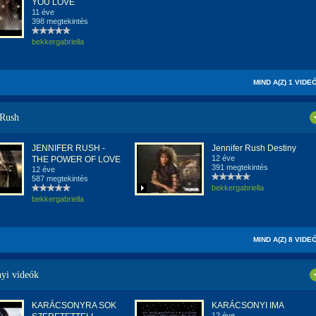
YOU LOVE
11 éve
398 megtekintés
bekkergabriella
MIND A(Z) 1 VIDE
 Rush
JENNIFER RUSH -
Jennifer Rush Destiny
12 éve
THE POWER OF LOVE
391 megtekintés
12 éve
587 megtekintés
bekkergabriella
bekkergabriella
MIND A(Z) 8 VIDE
yi videók
KARÁCSONYRA SOK
KARÁCSONYI IMA
12 éve