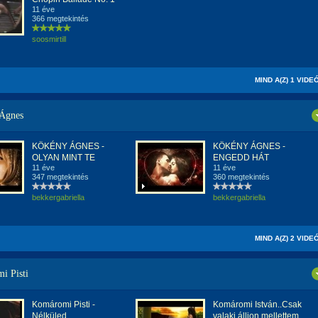
11 éve
366 megtekintés
soosmirtill
MIND A(Z) 1 VIDE
Ágnes
KÖKÉNY ÁGNES -
KÖKÉNY ÁGNES -
OLYAN MINT TE
ENGEDD HÁT
11 éve
11 éve
347 megtekintés
360 megtekintés
bekkergabriella
bekkergabriella
MIND A(Z) 2 VIDE
i Pisti
Komáromi Pisti -
Komáromi István..Csak
Nélküled
valaki álljon mellettem.