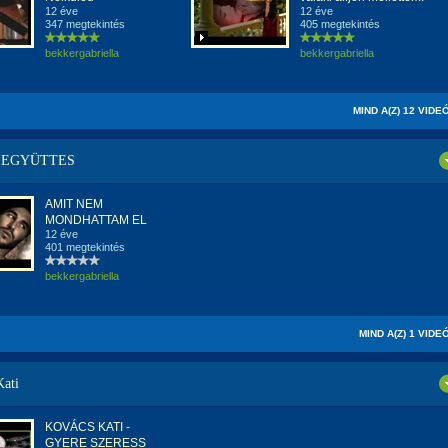
12 éve
12 éve
347 megtekintés
405 megtekintés
bekkergabriella
bekkergabriella
MIND A(Z) 12 VIDE
 EGYÜTTES
AMIT NEM
MONDHATTAM EL
12 éve
401 megtekintés
bekkergabriella
MIND A(Z) 1 VIDE
Kati
KOVÁCS KATI -
GYERE SZERESS