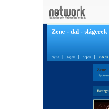
Zene - dal - slágerek
Nyitó
Tagok
Képek
Videók
Zene -
http://ze
Harango