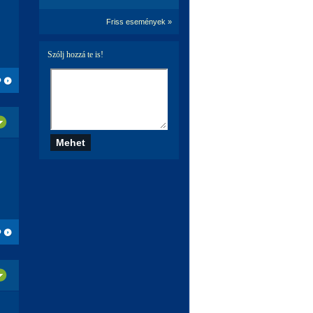
Friss események »
Szólj hozzá te is!
Ó
Ó