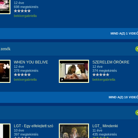
12 éve
698 megtekintés
bekkergabriella
MIND A(Z) 1 VIDE
 zenék
WHEN YOU BELIVE
SZERELEM ÖRÖKRE
12 éve
12 éve
378 megtekintés
374 megtekintés
bekkergabriella
bekkergabriella
MIND A(Z) 10 VIDE
LGT - Egy elfelejtett szó
LGT_ Mindenki
10 éve
11 éve
397 megtekintés
435 megtekintés