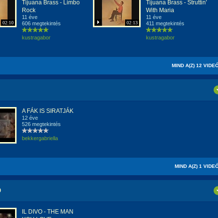
Tijuana Brass - Limbo
Tijuana Brass - Struttin'
Rock
With Maria
11 éve
11 éve
02:10
02:13
606 megtekintés
411 megtekintés
kustragabor
kustragabor
MIND A(Z) 12 VIDE
A FÁK IS SIRATJÁK
12 éve
526 megtekintés
bekkergabriella
MIND A(Z) 1 VIDE
O
IL DIVO - THE MAN