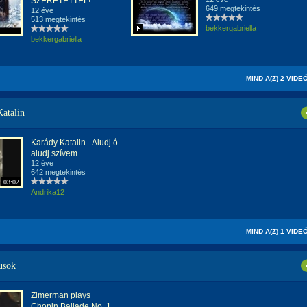
SZERETETTEL!
649 megtekintés
12 éve
513 megtekintés
bekkergabriella
bekkergabriella
MIND A(Z) 2 VIDE
atalin
Karády Katalin - Aludj ó
aludj szívem
12 éve
642 megtekintés
03:02
Andrika12
MIND A(Z) 1 VIDE
usok
Zimerman plays
Chopin Ballade No. 1