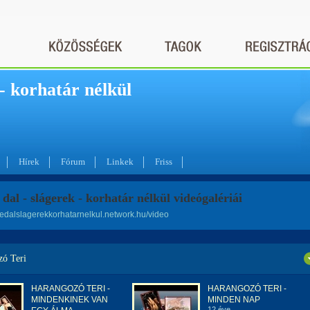
 - korhatár nélkül
Hírek
Fórum
Linkek
Friss
 dal - slágerek - korhatár nélkül videógalériái
nedalslagerekkorhatarnelkul.network.hu/video
zó Teri
HARANGOZÓ TERI -
HARANGOZÓ TERI -
MINDENKINEK VAN
MINDEN NAP
12 éve