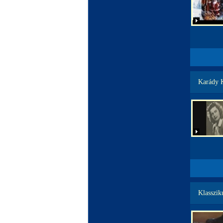
Karády K
Klasszik