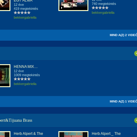
EGY ÁLMA
740 megtekintés
12 éve
419 megtekintés
bekkergabriella
bekkergabriella
MIND A(Z) 2 VIDE
HENNA MIX....
12 éve
1009 megtekintés
bekkergabriella
MIND A(Z) 1 VIDE
ert&Tijuana Brass
Herb Alpert & The
Herb Alpert _ The