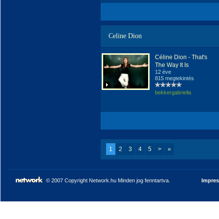
Celine Dion
Céline Dion - That's
The Way It Is
12 éve
815 megtekintés
bekkergabriella
1
2
3
4
5
>
»
© 2007 Copyright Network.hu Minden jog fenntartva.
Impre