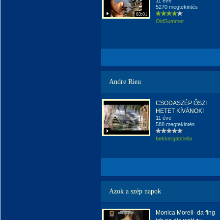
11 éve
5270 megtekintés
03:01
OldSummer
Andre Rieu
CSODASZÉP ŐSZI
HETET KÍVÁNOK!
11 éve
588 megtekintés
bekkergabriella
Azok a szép napok
Monica Morell- da fing