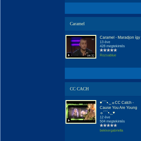
Caramel
Caramel - Maradjon így
13 éve
428 megtekintés
Rozsablue
04:32
CC CACH
♥´¯`•.¸¸☼CC Catch -
Cause You Are Young
☼´¯`•.¸¸♥
12 éve
504 megtekintés
bekkergabriella