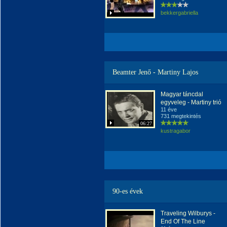
bekkergabriella
Beamter Jenő - Martiny Lajos
Magyar táncdal
egyveleg - Martiny trió
11 éve
731 megtekintés
06:27
kustragabor
90-es évek
Traveling Wilburys -
End Of The Line