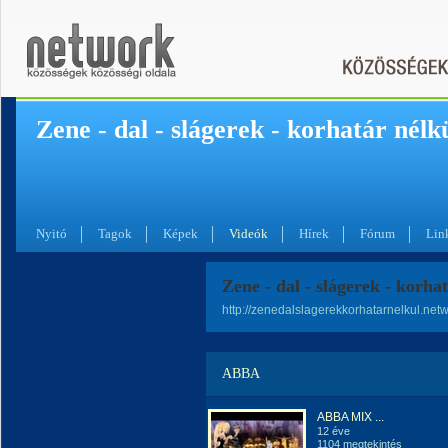
Zene - dal - slágerek - korhatár nélk
Nyitó
Tagok
Képek
Videók
Hírek
Fórum
Lin
Zene - dal - slágerek - korha
http://zenedalslagerekkorhatarnelkul.net
ABBA
ABBA MIX ...
12 éve
1104 megtekintés