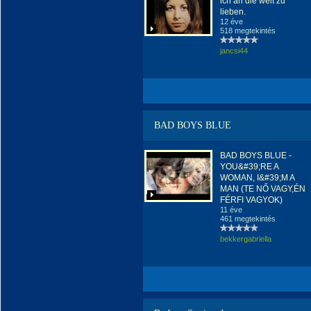
ich an die welt zu
lieben.
12 éve
518 megtekintés
jancsi44
BAD BOYS BLUE
BAD BOYS BLUE -
YOU&#39;RE A
WOMAN, I&#39;M A
MAN (TE NŐ VAGY,ÉN
FÉRFI VAGYOK)
11 éve
461 megtekintés
bekkergabriella