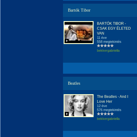
Bartók Tibor
BARTÓK TIBOR -
CSAK EGY ÉLETED
VAN
11 éve
558 megtekintés
bekkergabriella
Beatles
The Beatles - And I
Love Her
12 éve
576 megtekintés
bekkergabriella