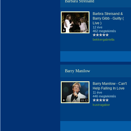
Barbara Streisand
Barbra Streisand &
Barry Gibb - Guilty (
Live )
12 éve
462 megtekintés
bekkergabriella
Barry Manilow
Barry Manilow - Can't
Help Falling In Love
11 éve
446 megtekintés
03:12
kustragabor