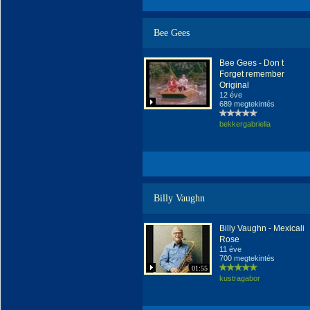
Bee Gees
Bee Gees - Don t
Forget remember
Original
12 éve
689 megtekintés
bekkergabriella
Billy Vaughn
Billy Vaughn - Mexicali
Rose
11 éve
700 megtekintés
01:55
kustragabor