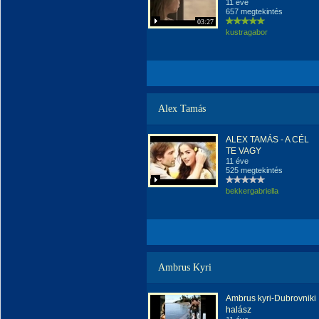
11 éve
657 megtekintés
03:27
kustragabor
Alex Tamás
ALEX TAMÁS - A CÉL
TE VAGY
11 éve
525 megtekintés
bekkergabriella
Ambrus Kyri
Ambrus kyri-Dubrovniki
halász