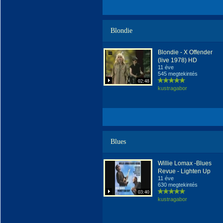
Blondie
Blondie - X Offender
(live 1978) HD
11 éve
545 megtekintés
02:48
kustragabor
Blues
Willie Lomax -Blues
Revue - Lighten Up
11 éve
630 megtekintés
03:40
kustragabor